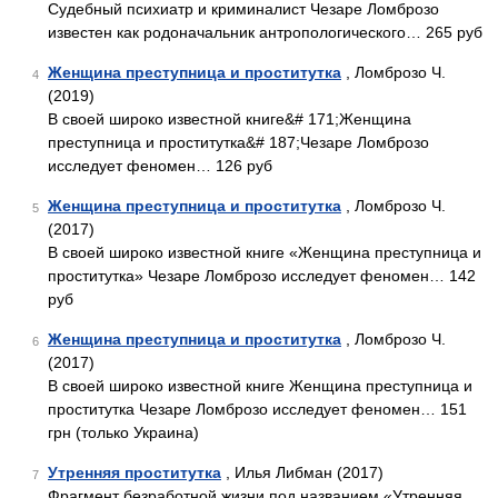
Судебный психиатр и криминалист Чезаре Ломброзо
известен как родоначальник антропологического… 265 руб
Женщина преступница и проститутка
, Ломброзо Ч.
4
(2019)
В своей широко известной книге&# 171;Женщина
преступница и проститутка&# 187;Чезаре Ломброзо
исследует феномен… 126 руб
Женщина преступница и проститутка
, Ломброзо Ч.
5
(2017)
В своей широко известной книге «Женщина преступница и
проститутка» Чезаре Ломброзо исследует феномен… 142
руб
Женщина преступница и проститутка
, Ломброзо Ч.
6
(2017)
В своей широко известной книге Женщина преступница и
проститутка Чезаре Ломброзо исследует феномен… 151
грн (только Украина)
Утренняя проститутка
, Илья Либман (2017)
7
Фрагмент безработной жизни под названием «Утренняя