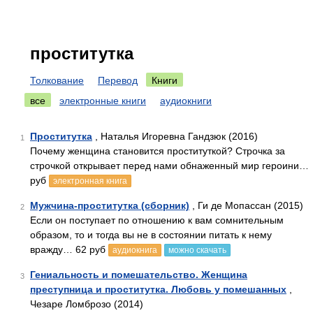
проститутка
Толкование
Перевод
Книги
все
электронные книги
аудиокниги
Проститутка
, Наталья Игоревна Гандзюк (2016)
1
Почему женщина становится проституткой? Строчка за
строчкой открывает перед нами обнаженный мир героини…
руб
электронная книга
Мужчина-проститутка (сборник)
, Ги де Мопассан (2015)
2
Если он поступает по отношению к вам сомнительным
образом, то и тогда вы не в состоянии питать к нему
вражду… 62 руб
аудиокнига
можно скачать
Гениальность и помешательство. Женщина
3
преступница и проститутка. Любовь у помешанных
,
Чезаре Ломброзо (2014)