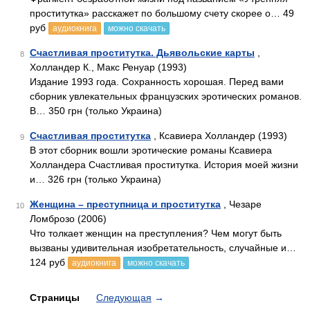
проститутка» расскажет по большому счету скорее о… 49
руб
аудиокнига
можно скачать
Счастливая проститутка. Дьявольские карты
,
8
Холландер К., Макс Ренуар (1993)
Издание 1993 года. Сохранность хорошая. Перед вами
сборник увлекательных французских эротических романов.
В… 350 грн (только Украина)
Счастливая проститутка
, Ксавиера Холландер (1993)
9
В этот сборник вошли эротические романы Ксавиера
Холландера Счастливая проститутка. История моей жизни
и… 326 грн (только Украина)
Женщина – преступница и проститутка
, Чезаре
10
Ломброзо (2006)
Что толкает женщин на преступления? Чем могут быть
вызваны удивительная изобретательность, случайные и…
124 руб
аудиокнига
можно скачать
Страницы
Следующая
→